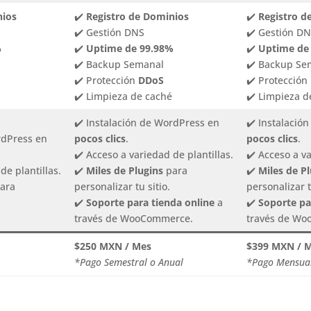
nios
✔️
Registro de Dominios
✔️
Registro d
✔️ Gestión DNS
✔️ Gestión D
%
✔️
Uptime de 99.98%
✔️
Uptime de
✔️ Backup Semanal
✔️ Backup Se
✔️ Protección
DDoS
✔️ Protección
✔️ Limpieza de caché
✔️ Limpieza d
✔️ Instalación de WordPress en
✔️ Instalació
rdPress en
pocos clics
.
pocos clics
.
✔️ Acceso a variedad de plantillas.
✔️ Acceso a va
de plantillas.
✔️
Miles de Plugins
para
✔️
Miles de P
ara
personalizar tu sitio.
personalizar t
✔️
Soporte para tienda online
a
✔️
Soporte pa
través de WooCommerce.
través de W
$250 MXN / Mes
$399 MXN / 
*Pago Semestral o Anual
*Pago Mensual