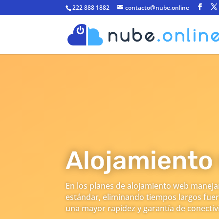
222 888 1882
contacto@nube.online
Alojamiento
En los planes de alojamiento web manej
estándar, eliminando tiempos largos fuer
una mayor rapidez y garantía de conectivi