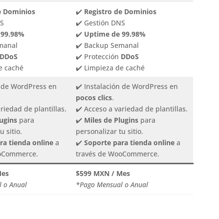
e Dominios
✔️
Registro de Dominios
NS
✔️ Gestión DNS
 99.98%
✔️
Uptime de 99.98%
manal
✔️ Backup Semanal
DDoS
✔️ Protección
DDoS
e caché
✔️ Limpieza de caché
n de WordPress en
✔️ Instalación de WordPress en
pocos clics
.
riedad de plantillas.
✔️ Acceso a variedad de plantillas.
lugins
para
✔️
Miles de Plugins
para
u sitio.
personalizar tu sitio.
ra tienda online
a
✔️
Soporte para tienda online
a
ooCommerce.
través de WooCommerce.
Mes
$599 MXN / Mes
 o Anual
*Pago Mensual o Anual