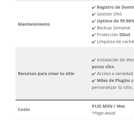
✔️
Registro de Domi
✔️ Gestión DNS
✔️
Uptime de 99.98
Mantenimiento
✔️ Backup Semanal
✔️ Protección
DDoS
✔️ Limpieza de caché
✔️ Instalación de Wo
pocos clics
.
Recursos para crear tu sitio
✔️ Acceso a variedad 
✔️
Miles de Plugins
p
personalizar tu sitio.
$125 MXN / Mes
Costo
*Pago Anual