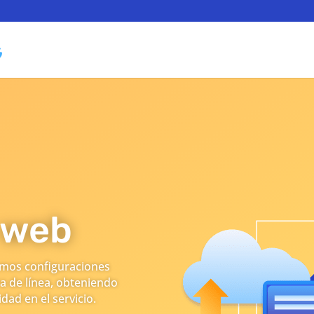
 web
amos configuraciones
a de línea, obteniendo
dad en el servicio.