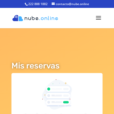
222 888 1882
contacto@nube.online
Mis reservas