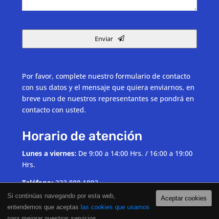
Phone
Number
Enviar
*
Por favor, complete nuestro formulario de contacto
con sus datos y el mensaje que quiera enviarnos, en
breve uno de nuestros representantes se pondrá en
contacto con usted.
Horario de atención
Lunes a viernes:
De 9:00 a 14:00 Hrs. / 16:00 a 19:00
Hrs.
Teléfono:
222 888 1882
Si continúas navegando por esta web,
Aceptar cookies
Email:
contacto@nubeonline.mx
entendemos que aceptas
las cookies que usamos
para mejorar nuestros servicios.