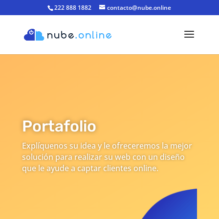
222 888 1882
contacto@nube.online
Portafolio
Explíquenos su idea y le ofreceremos la mejor
solución para realizar su web con un diseño
que le ayude a captar clientes online.